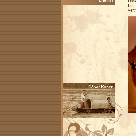
Kontakt
Unse
beme
vert
Gábor Koncz