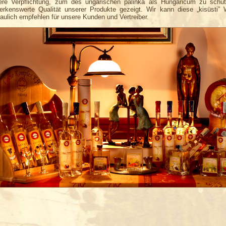
re Verpflichtung, zum des ungarischen pálinka als Hungaricum zu schüt
rkenswerte Qualität unserer Produkte gezeigt. Wir kann diese „kisüsti” 
raulich empfehlen für unsere Kunden und Vertreiber.