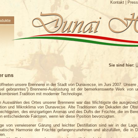
Kontakt
|
Pres
Sie sind hier:
Ü
er uns
öffneten unsere Brennerei in der Stadt von Dunavecse, im Juni 2007. Unsere „
el gebranntes”) Brennerei-Ausrüstung ist der bemerkenswerte Werk von u
kombiniert Tradition mit moderner Technologie.
 Auswählen des Ortes unserer Brennerei war das Wichtigste die ausgezeic
tion und Mikroklima von Dunavecse. Alte Traditionen der Dekaden der Obs
ichtigsten, des einzigartigen Aromas und des Dufts der Früchte, die im Bere
n entscheidende Faktoren, wenn wir diese Position bevorzugten.
lge von verwiesener Gärung und leichter Destillation sind wir in der Lage
atische Harmonie der Früchte gefangenzunehmen und abzufüllen, die in D
en.