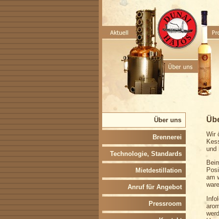
Üb
Über uns
Wir 
Brennerei
Kess
und 
Technologie, Standards
Beim
Posi
Mietdestillation
am w
ware
Anruf für Angebot
Info
Pressroom
arom
werd