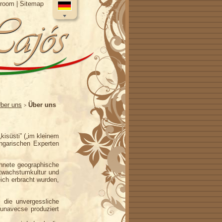
sroom
|
Sitemap
ber uns
Über uns
>
kisüsti” („im kleinem
ngarischen Experten
hnete geographische
twachstumkultur und
ich erbracht wurden,
, die unvergessliche
unavecse produziert