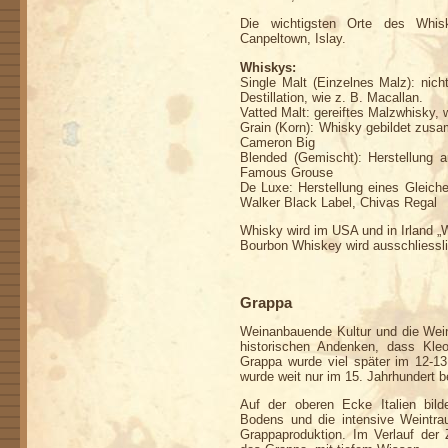
Die wichtigsten Orte des Whisk
Canpeltown, Islay.
Whiskys:
Single Malt (Einzelnes Malz): nich
Destillation, wie z. B. Macallan.
Vatted Malt: gereiftes Malzwhisky, 
Grain (Korn): Whisky gebildet zus
Cameron Big
Blended (Gemischt): Herstellung 
Famous Grouse
De Luxe: Herstellung eines Gleich
Walker Black Label, Chivas Regal
Whisky wird im USA und in Irland „
Bourbon Whiskey wird ausschliessli
Grappa
Weinanbauende Kultur und die Weinh
historischen Andenken, dass Kleo
Grappa wurde viel später im 12-13 J
wurde weit nur im 15. Jahrhundert b
Auf der oberen Ecke Italien bild
Bodens und die intensive Weintrau
Grappaproduktion. Im Verlauf der 