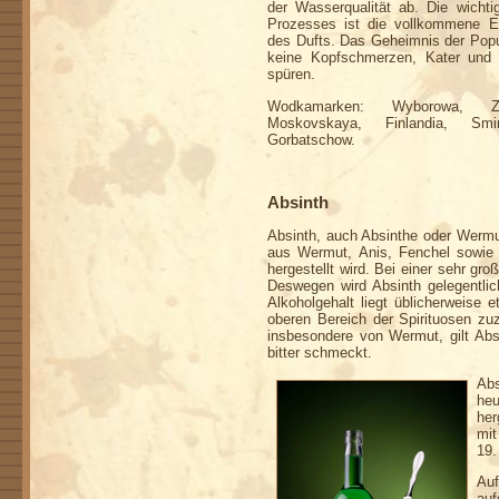
der Wasserqualität ab. Die wicht
Prozesses ist die vollkommene E
des Dufts. Das Geheimnis der Popu
keine Kopfschmerzen, Kater und
spüren.
Wodkamarken: Wyborowa, Zub
Moskovskaya, Finlandia, Smi
Gorbatschow.
Absinth
Absinth, auch Absinthe oder Wermuts
aus Wermut, Anis, Fenchel sowie e
hergestellt wird. Bei einer sehr gr
Deswegen wird Absinth gelegentlic
Alkoholgehalt liegt üblicherweis
oberen Bereich der Spirituosen zu
insbesondere von Wermut, gilt Absi
bitter schmeckt.
Abs
heu
her
mit
19.
Auf
au