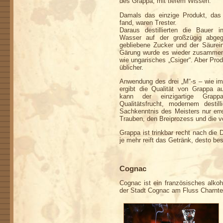
des Grappa, mit tiefem Wissen.
Damals das einzige Produkt, das 
fand, waren Trester.
Daraus destillierten die Bauer 
Wasser auf der großzügig abgeg
gebliebene Zucker und der Säurei
Gärung wurde es wieder zusammeng
wie ungarisches „Csiger“. Aber Prod
üblicher.
Anwendung des drei „M“-s – wie im 
ergibt die Qualität von Grappa 
kann der einzigartige Grapp
Qualitätsfrucht, modernem destil
Sachkenntnis des Meisters nur err
Trauben, den Breiprozess und die vo
Grappa ist trinkbar recht nach die 
je mehr reift das Getränk, desto be
Cognac
Cognac ist ein französisches alko
der Stadt Cognac am Fluss Charnte 