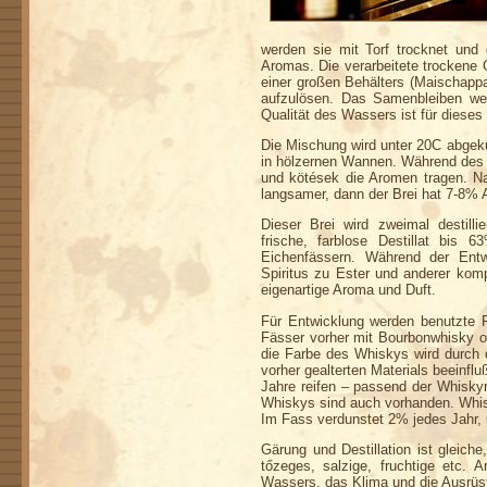
werden sie mit Torf trocknet und
Aromas. Die verarbeitete trockene 
einer großen Behälters (Maischappar
aufzulösen. Das Samenbleiben wer
Qualität des
Wassers ist für dieses
Die Mischung wird unter 20C abgekü
in hölzernen Wannen. Während des 
und kötések die Aromen tragen. N
langsamer, dann der Brei hat 7-8% 
Dieser Brei wird zweimal destillie
frische, farblose Destillat bis 
Eichenfässern. Während der Entw
Spiritus zu Ester und anderer komp
eigenartige Aroma und Duft.
Für Entwicklung werden benutzte F
Fässer vorher mit Bourbonwhisky o
die Farbe des Whiskys wird durch
vorher gealterten Materials beeinflu
Jahre reifen – passend der Whiskyr
Whiskys sind auch vorhanden. Whisk
Im Fass verdunstet 2% jedes Jahr, 
Gärung und Destillation ist gleiche
tőzeges, salzige, fruchtige etc.
Wassers, das Klima und die Ausrüs