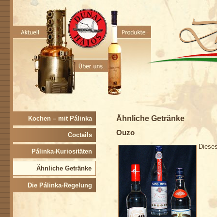
Ähnliche Getränke
Kochen – mit Pálinka
Ouzo
Coctails
Dieses
Pálinka-Kuriositäten
Ähnliche Getränke
Die Pálinka-Regelung