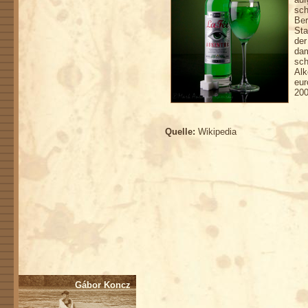
sc
Ber
Sta
der
dam
sc
Alk
eur
200
Quelle:
Wikipedia
Gábor Koncz